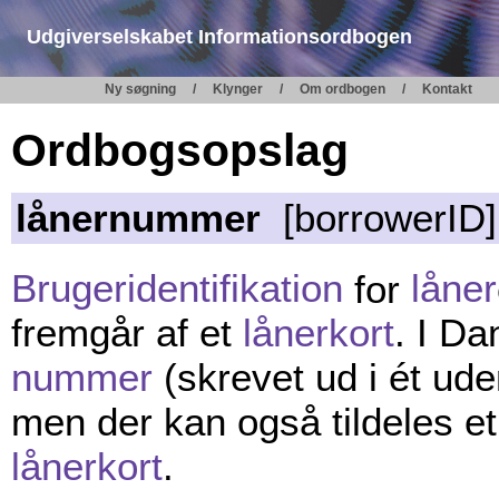
Udgiverselskabet Informationsordbogen
Ny søgning
Klynger
Om ordbogen
Kontakt
Ordbogsopslag
lånernummer
[borrowerID]
Brugeridentifikation
for
låner
fremgår af et
lånerkort
. I D
nummer
(skrevet ud i ét ud
men der kan også tildeles e
lånerkort
.