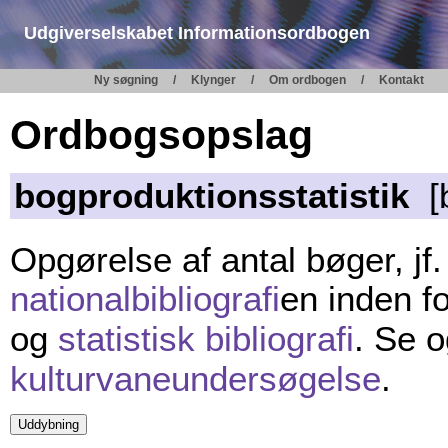
Udgiverselskabet Informationsordbogen
Ny søgning
Klynger
Om ordbogen
Kontakt
Ordbogsopslag
bogproduktionsstatistik
[b
Opgørelse af antal bøger, jf
nationalbibliografi
en inden f
og
statistisk bibliografi
. Se 
kulturvaneundersøgelse
.