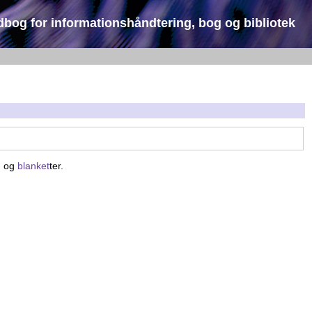
dbog for informationshåndtering, bog og bibliotek
g
og
blanket
ter.