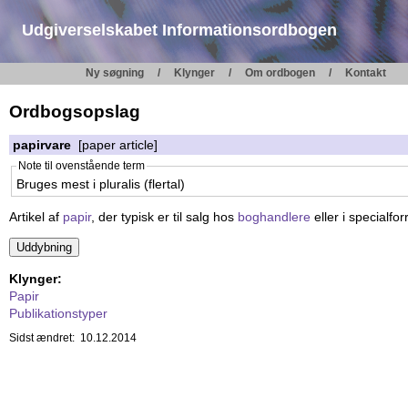
Udgiverselskabet Informationsordbogen
Ny søgning
Klynger
Om ordbogen
Kontakt
Ordbogsopslag
papirvare
[paper article]
Note til ovenstående term
Bruges mest i pluralis (flertal)
Artikel af
papir
, der typisk er til salg hos
boghandlere
eller i specialfo
Klynger:
Papir
Publikationstyper
Sidst ændret: 10.12.2014