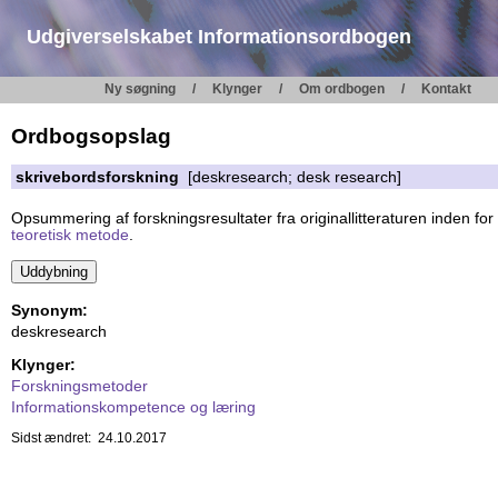
Udgiverselskabet Informationsordbogen
Ny søgning
Klynger
Om ordbogen
Kontakt
Ordbogsopslag
skrivebordsforskning
[deskresearch; desk research]
Opsummering af forskningsresultater fra originallitteraturen inden for
teoretisk metode
.
Synonym:
deskresearch
Klynger:
Forskningsmetoder
Informationskompetence og læring
Sidst ændret: 24.10.2017