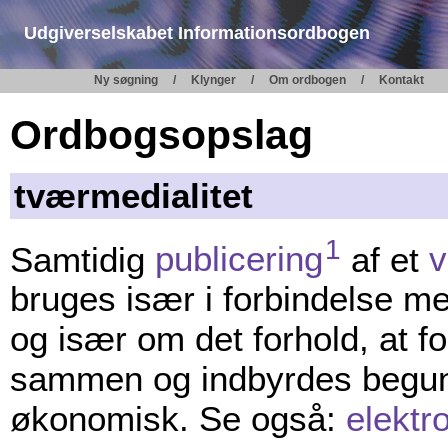
Udgiverselskabet Informationsordbogen
Ny søgning
Klynger
Om ordbogen
Kontakt
Ordbogsopslag
tværmedialitet
1
Samtidig
publicering
af et
bruges især i forbindelse me
og især om det forhold, at fo
sammen og indbyrdes begun
økonomisk. Se også:
elektr