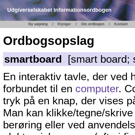
Udgiverselskabet Informationsordbogen
Ny søgning
Klynger
Om ordbogen
Kontakt
Ordbogsopslag
smartboard
[smart board; 
En interaktiv tavle, der ved 
forbundet til en
computer
. C
tryk på en knap, der vises på
Man kan klikke/tegne/skrive 
berøring eller ved anvendel