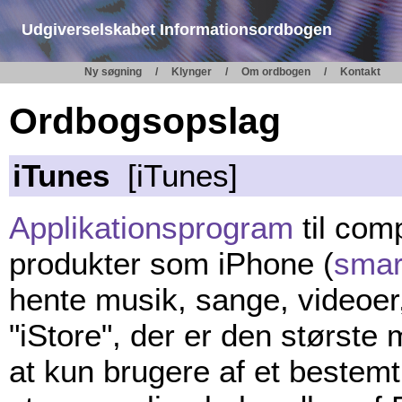
Udgiverselskabet Informationsordbogen
Ny søgning
Klynger
Om ordbogen
Kontakt
Ordbogsopslag
iTunes
[iTunes]
Applikationsprogram
til com
produkter som iPhone (
smar
hente musik, sange, videoer,
"iStore", der er den største
at kun brugere af et bestemt