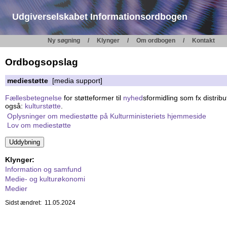
Udgiverselskabet Informationsordbogen
Ny søgning
Klynger
Om ordbogen
Kontakt
Ordbogsopslag
mediestøtte
[media support]
Fællesbetegnelse
for støtteformer til
nyhed
sformidling som fx distrib
også:
kulturstøtte
.
Oplysninger om mediestøtte på Kulturministeriets hjemmeside
Lov om mediestøtte
Klynger:
Information og samfund
Medie- og kulturøkonomi
Medier
Sidst ændret: 11.05.2024