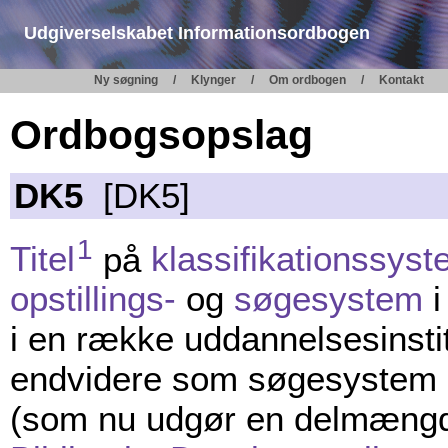
Udgiverselskabet Informationsordbogen
Ny søgning
Klynger
Om ordbogen
Kontakt
Ordbogsopslag
DK5
[DK5]
1
Titel
på
klassifikationssys
opstillings-
og
søgesystem
i
i en række uddannelsesinstit
endvidere som søgesystem 
(som nu udgør en delmæng