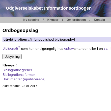
Udgiverselskabet Informationsordbogen
Ny søgning
Klynger
Om ordbogen
Kontakt
Ordbogsopslag
utrykt bibliografi
[unpublished bibliography]
2
Bibliografi
som kun er tilgængelig hos
ophav
smanden eller i én
saml
Klynger:
Bibliografibegreber
Bibliografiens former
Dokumenter (upublicerede)
Sidst ændret: 23.01.2017