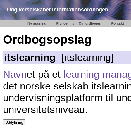
Udgiverselskabet Informationsordbogen
Ny søgning
Klynger
Om ordbogen
Kontakt
Ordbogsopslag
itslearning
[itslearning]
Navn
et på et
learning mana
det norske selskab itslearni
undervisningsplatform til und
universitetsniveau.