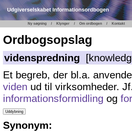
Udgiverselskabet Informationsordbogen
Ny søgning
Klynger
Om ordbogen
Kontakt
Ordbogsopslag
videnspredning
[knowledge
Et begreb, der bl.a. anvend
viden
ud til virksomheder. Jf
informationsformidling
og
fo
Synonym: