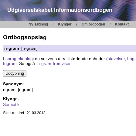
Udgiverselskabet Informationsordbogen
Ny søgning
Klynger
Om ordbogen
Kontakt
Ordbogsopslag
n-gram
[n-gram]
I
sprogteknologi
en sekvens af
n
tilstødende enheder (
stavelse
r,
bogs
trigram
. Se også:
n-gram-fremviser
.
Synonym:
ngram [ngram]
Klynge:
Semiotik
Sidst ændret: 21.03.2018