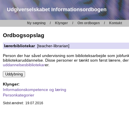
Udgiverselskabet Informationsordbogen
Ny søgning
Klynger
Om ordbogen
Kontakt
Ordbogsopslag
lærerbibliotekar
[teacher-librarian]
Person der har såvel undervisning som biblioteksarbejde som jobfunkt
bibliotekaruddannelse. Disse personer er tænkt som først lærere, dern
uddannelsesbibliotekar
er.
Klynger:
Informationskompetence og læring
Personkategorier
Sidst ændret: 19.07.2016