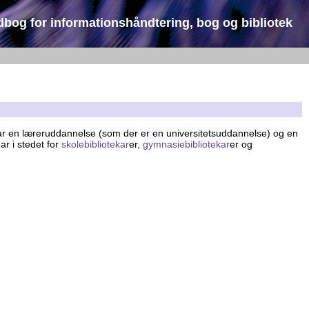
dbog for informationshåndtering, bog og bibliotek
 har en læreruddannelse (som der er en universitetsuddannelse) og en
ar i stedet for
skolebibliotekar
er,
gymnasiebibliotekar
er og