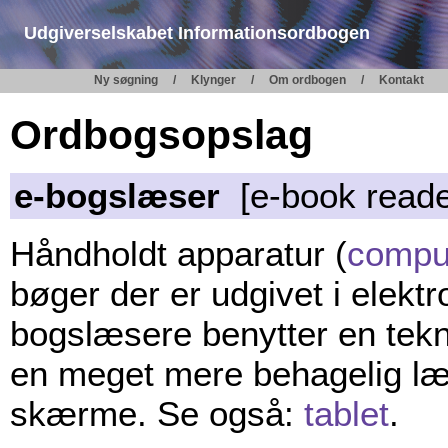
Udgiverselskabet Informationsordbogen
Ny søgning
Klynger
Om ordbogen
Kontakt
Ordbogsopslag
e-bogslæser
[e-book reade
Håndholdt apparatur (
compu
bøger der er udgivet i elektr
bogslæsere benytter en tekn
en meget mere behagelig læs
skærme. Se også:
tablet
.