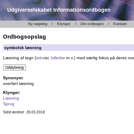
Udgiverselskabet Informationsordbogen
Ny søgning
Klynger
Om ordbogen
Kontakt
Ordbogsopslag
symbolsk læsning
Læsning af tegn (
tekst
er,
billede
r m.v.) med særlig fokus på deres ov
Synonym:
overført læsning
Klynger:
Læsning
Sprog
Sidst ændret: 26.03.2018