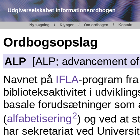
Udgiverselskabet Informationsordbogen
Ny søgning
Klynger
Om ordbogen
Kontakt
Ordbogsopslag
ALP
[ALP; advancement of l
Navnet på
IFLA
-program fra
biblioteksaktivitet i udvikli
basale forudsætninger som
2
(
alfabetisering
) og ved at s
har sekretariat ved Universit