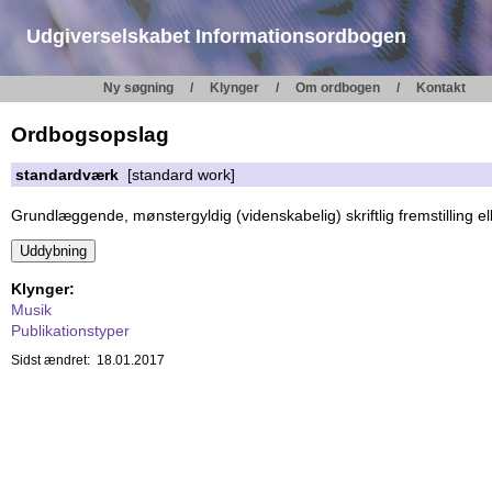
Udgiverselskabet Informationsordbogen
Ny søgning
Klynger
Om ordbogen
Kontakt
Ordbogsopslag
standardværk
[standard work]
Grundlæggende, mønstergyldig (videnskabelig) skriftlig fremstilling ell
Klynger:
Musik
Publikationstyper
Sidst ændret: 18.01.2017