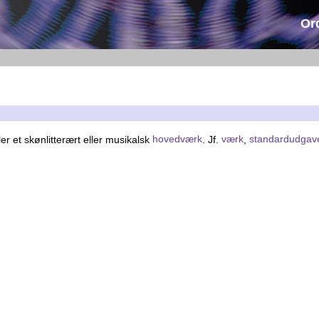
Or
er et skønlitterært eller musikalsk
hovedværk
. Jf.
værk
,
standardudgav