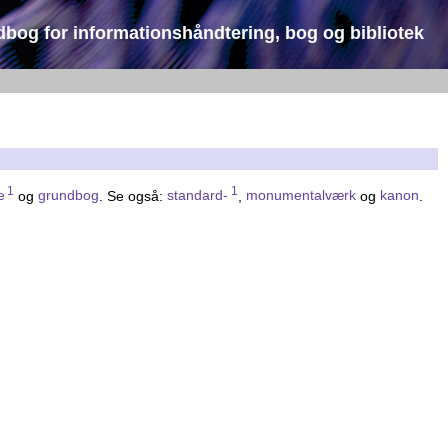
dbog for informationshåndtering, bog og bibliotek
1
1
e
og
grundbog
. Se også:
standard-
,
monumentalværk
og
kanon
.