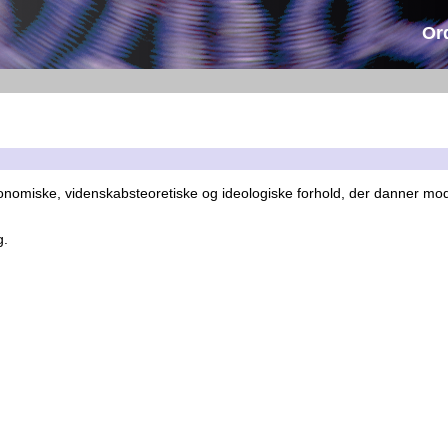
Or
nomiske, videnskabsteoretiske og ideologiske forhold, der danner mods
g.