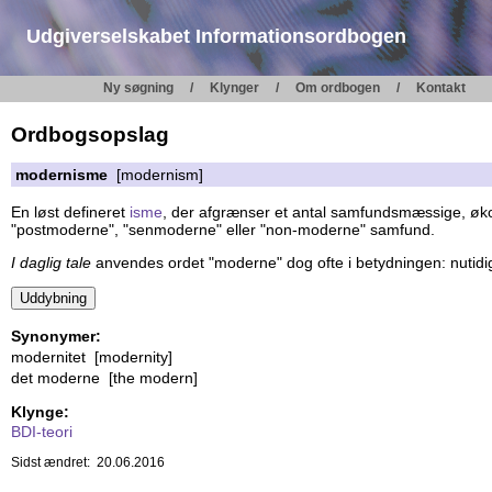
Udgiverselskabet Informationsordbogen
Ny søgning
Klynger
Om ordbogen
Kontakt
Ordbogsopslag
modernisme
[modernism]
En løst defineret
isme
, der afgrænser et antal samfundsmæssige, øko
"postmoderne", "senmoderne" eller "non-moderne" samfund.
I daglig tale
anvendes ordet "moderne" dog ofte i betydningen: nutidi
Synonymer:
modernitet [modernity]
det moderne [the modern]
Klynge:
BDI-teori
Sidst ændret: 20.06.2016