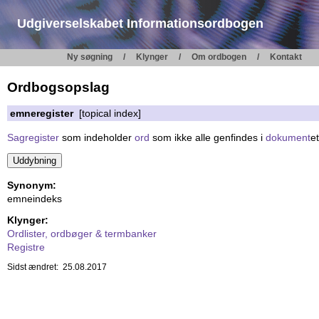
Udgiverselskabet Informationsordbogen
Ny søgning
Klynger
Om ordbogen
Kontakt
Ordbogsopslag
emneregister
[topical index]
Sagregister
som indeholder
ord
som ikke alle genfindes i
dokument
e
Synonym:
emneindeks
Klynger:
Ordlister, ordbøger & termbanker
Registre
Sidst ændret: 25.08.2017