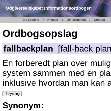
Udgiverselskabet Informationsordbogen
Ny søgning
Klynger
Om ordbogen
Kontakt
Ordbogsopslag
fallbackplan
[fall-back plan
En forberedt plan over mulige
system sammen med en plan
inklusive hvordan man kan a
Synonym: