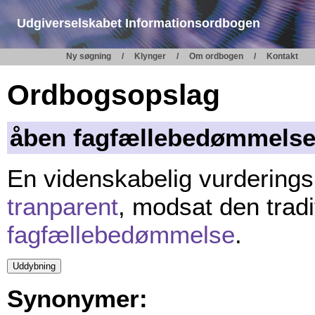
Udgiverselskabet Informationsordbogen
Ny søgning
Klynger
Om ordbogen
Kontakt
Ordbogsopslag
åben fagfællebedømmels
En videnskabelig vurderings
tranparent
, modsat den tradi
fagfællebedømmelse
.
Synonymer: