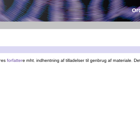
Or
eres
forfatter
e mht. indhentning af tilladelser til genbrug af materiale. De