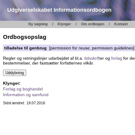
Udgiverselskabet Informationsordbogen
Ny søgning
Klynger
Om ordbogen
Kontakt
Ordbogsopslag
tilladelse til genbrug
[permission for reuse; permission guidelines]
Regler og retningslinjer udarbejdet af bl.a.
tidsskrift
er og
forlag
for d
bestemmelser, der fastsætter forfatternes vilkår.
Klynger:
Forlag og boghandel
Information og samfund
Sidst ændret: 19.07.2016