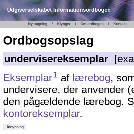
Udgiverselskabet Informationsordbogen
Ny søgning
Klynger
Om ordbogen
Kontakt
Ordbogsopslag
undervisereksemplar
[exa
1
Eksemplar
af
lærebog
, som
undervisere, der anvender (
den pågældende lærebog. 
kontoreksemplar
.