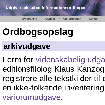
Udgiverselskabet Informationsordbogen
Ny søgning
Klynger
Om ordbogen
Kontakt
Ordbogsopslag
arkivudgave
Form for
videnskabelig udg
editionsfilolog Klaus Kanzog
registrere alle tekstkilder ti
en ikke-tolkende inventering
variorumudgave
.