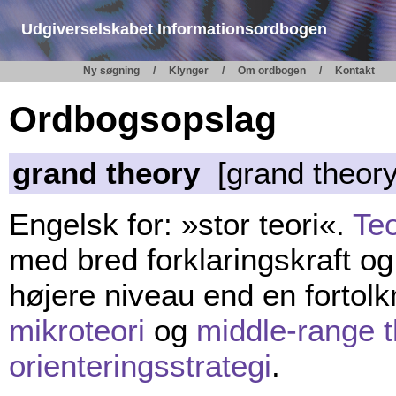
Udgiverselskabet Informationsordbogen
Ny søgning
Klynger
Om ordbogen
Kontakt
Ordbogsopslag
grand theory
[grand theory
Engelsk for: »stor teori«.
Teo
med bred forklaringskraft o
højere niveau end en fortolkn
mikroteori
og
middle-range t
orienteringsstrategi
.