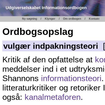
Udgiverselskabet Informationsordbogen
Ny søgning
Klynger
Om ordbogen
Kontakt
Ordbogsopslag
vulgær indpakningsteori
[
Kritik af den opfattelse at
ko
meddelser ind i et udtryksmi
Shannons
informationsteori
litteraturkritiker og retorike
også:
kanalmetaforen
.