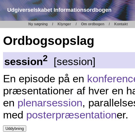
Udgiverselskabet Informationsordbogen
Ny søgning
Klynger
Om ordbogen
Kontakt
Ordbogsopslag
2
session
[session]
En episode på en
konferenc
præsentationer af hver en h
en
plenarsession
, parallels
med
posterpræsentation
er.