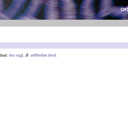
Or
dsat:
løs ryg
). Jf.
stiftheftet bind
.