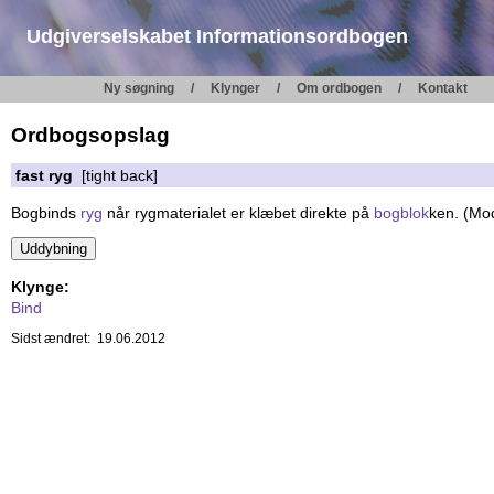
Udgiverselskabet Informationsordbogen
Ny søgning
Klynger
Om ordbogen
Kontakt
Ordbogsopslag
fast ryg
[tight back]
Bogbinds
ryg
når rygmaterialet er klæbet direkte på
bogblok
ken. (Mo
Klynge:
Bind
Sidst ændret: 19.06.2012