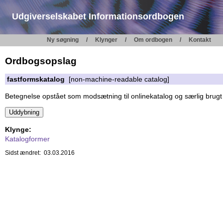
Udgiverselskabet Informationsordbogen
Ny søgning
Klynger
Om ordbogen
Kontakt
Ordbogsopslag
fastformskatalog
[non-machine-readable catalog]
Betegnelse opstået som modsætning til onlinekatalog og særlig brugt
Klynge:
Katalogformer
Sidst ændret: 03.03.2016