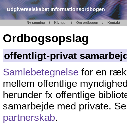
Udgiverselskabet Informationsordbogen
Ny søgning
Klynger
Om ordbogen
Kontakt
Ordbogsopslag
offentligt-privat samarbej
Samlebetegnelse
for en ræk
mellem offentlige myndighed
herunder fx offentlige bibliot
samarbejde med private. S
partnerskab
.