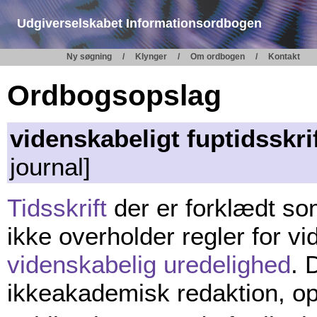
Udgiverselskabet Informationsordbogen
Ny søgning
Klynger
Om ordbogen
Kontakt
Ordbogsopslag
videnskabeligt fuptidsskri
journal]
Tidsskrift
der er forklædt so
ikke overholder regler for vi
videnskabelig uredelighed
. 
ikkeakademisk redaktion, op