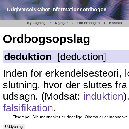
Udgiverselskabet Informationsordbogen
Ny søgning
Klynger
Om ordbogen
Kontakt
Ordbogsopslag
deduktion
[deduction]
Inden for erkendelsesteori, 
slutning, hvor der sluttes fra
udsagn. (Modsat:
induktion
)
falsifikation
.
Eksempel: Alle mennesker er dødelige. Obama er et menneske. 