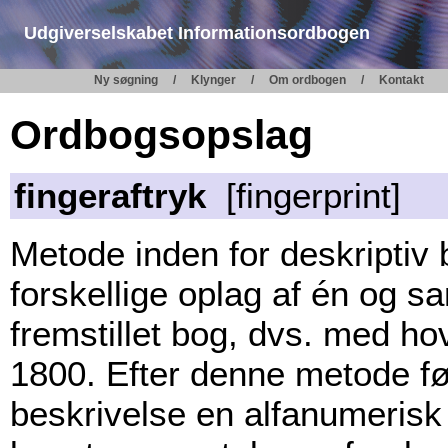
Udgiverselskabet Informationsordbogen
Ny søgning
Klynger
Om ordbogen
Kontakt
Ordbogsopslag
fingeraftryk
[fingerprint]
Metode inden for deskriptiv bib
forskellige oplag af én og 
fremstillet bog, dvs. med ho
1800. Efter denne metode føj
beskrivelse en alfanumerisk 