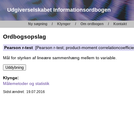
Udgiverselskabet Informationsordbogen
Ny søgning
Klynger
Om ordbogen
Kontakt
Ordbogsopslag
Pearson r-test
[Pearson r-test; product-moment correlationcoefficien
Mål for styrken af lineære sammenhæng mellem to variable.
Klynge:
Målemetoder og statistik
Sidst ændret: 19.07.2016