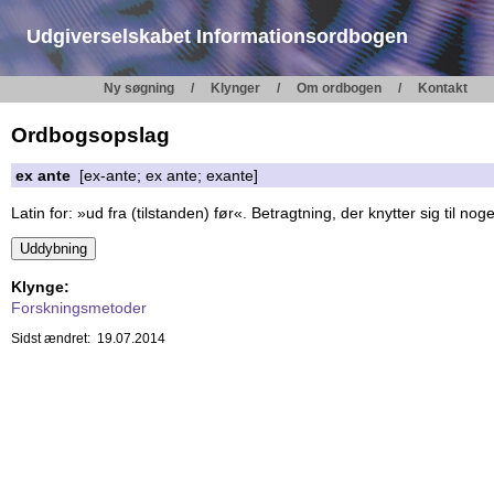
Udgiverselskabet Informationsordbogen
Ny søgning
Klynger
Om ordbogen
Kontakt
Ordbogsopslag
ex ante
[ex-ante; ex ante; exante]
Latin for: »ud fra (tilstanden) før«. Betragtning, der knytter sig til nog
Klynge:
Forskningsmetoder
Sidst ændret: 19.07.2014