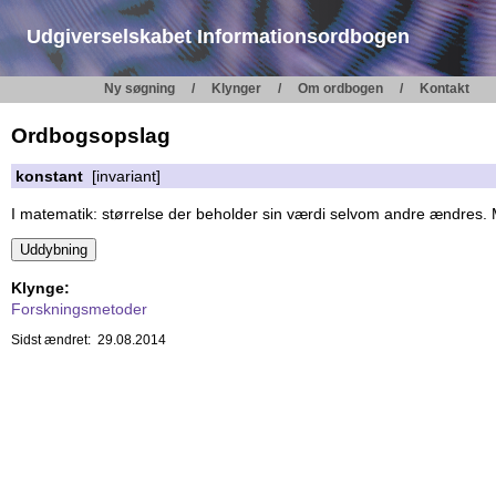
Udgiverselskabet Informationsordbogen
Ny søgning
Klynger
Om ordbogen
Kontakt
Ordbogsopslag
konstant
[invariant]
I matematik: størrelse der beholder sin værdi selvom andre ændres
Klynge:
Forskningsmetoder
Sidst ændret: 29.08.2014