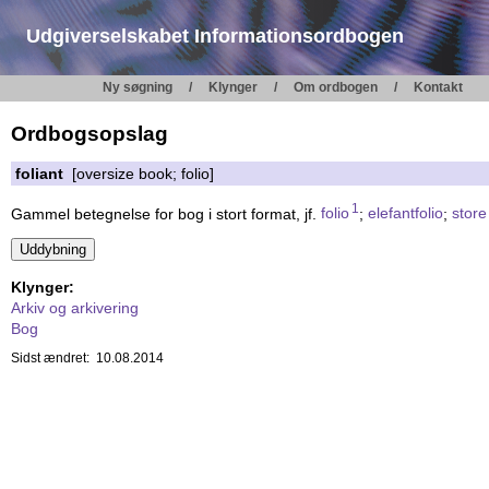
Udgiverselskabet Informationsordbogen
Ny søgning
Klynger
Om ordbogen
Kontakt
Ordbogsopslag
foliant
[oversize book; folio]
1
Gammel betegnelse for bog i stort format, jf.
folio
;
elefantfolio
;
store
Klynger:
Arkiv og arkivering
Bog
Sidst ændret: 10.08.2014