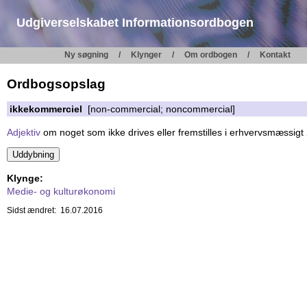
Udgiverselskabet Informationsordbogen
Ny søgning
Klynger
Om ordbogen
Kontakt
Ordbogsopslag
ikkekommerciel
[non-commercial; noncommercial]
Adjektiv
om noget som ikke drives eller fremstilles i erhvervsmæssig
Klynge:
Medie- og kulturøkonomi
Sidst ændret: 16.07.2016