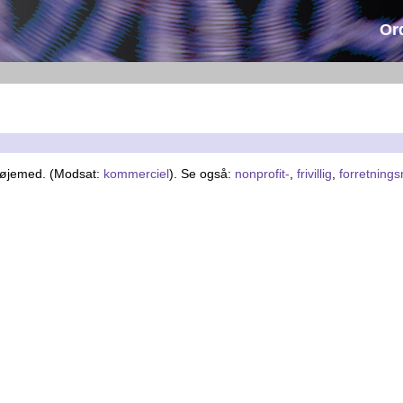
Or
t øjemed. (Modsat:
kommerciel
). Se også:
nonprofit-
,
frivillig
,
forretning