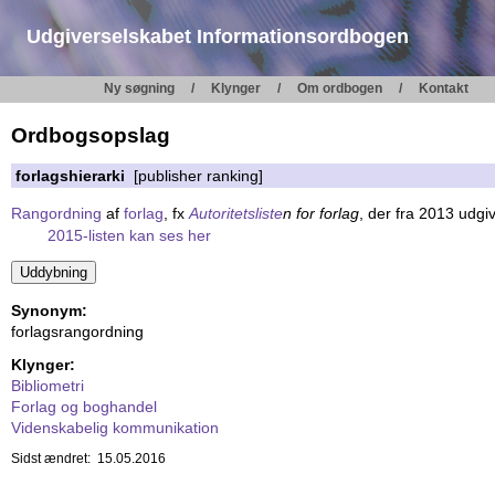
Udgiverselskabet Informationsordbogen
Ny søgning
Klynger
Om ordbogen
Kontakt
Ordbogsopslag
forlagshierarki
[publisher ranking]
Rangordning
af
forlag
, fx
Autoritetsliste
n for forlag
, der fra 2013 udgi
2015-listen kan ses her
Synonym:
forlagsrangordning
Klynger:
Bibliometri
Forlag og boghandel
Videnskabelig kommunikation
Sidst ændret: 15.05.2016