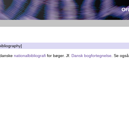
Or
bibliography]
n danske
nationalbibliografi
for bøger. Jf.
Dansk bogfortegnelse
. Se ogs