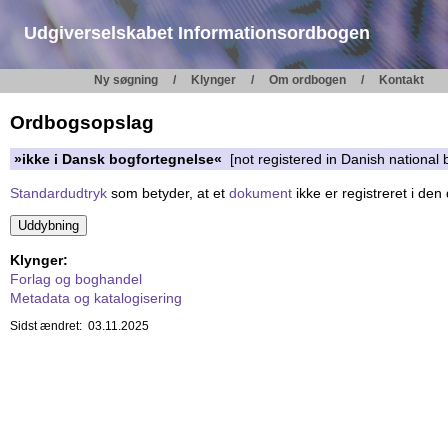
Udgiverselskabet Informationsordbogen
Ny søgning
Klynger
Om ordbogen
Kontakt
Ordbogsopslag
»ikke i Dansk bogfortegnelse«
[not registered in Danish national 
Standardudtryk
som betyder, at et
dokument
ikke er registreret i de
Klynger:
Forlag og boghandel
Metadata og katalogisering
Sidst ændret: 03.11.2025