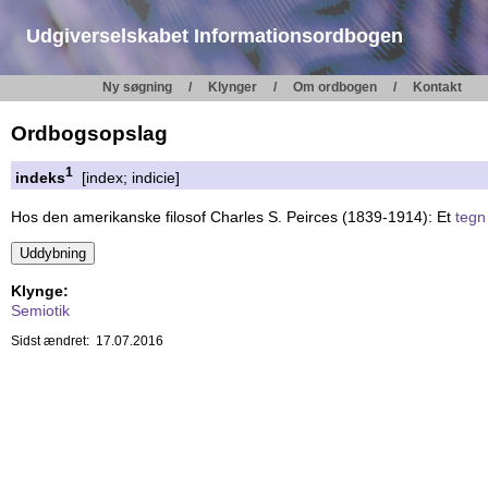
Udgiverselskabet Informationsordbogen
Ny søgning
Klynger
Om ordbogen
Kontakt
Ordbogsopslag
1
indeks
[index; indicie]
Hos den amerikanske filosof Charles S. Peirces (1839-1914): Et
tegn
Klynge:
Semiotik
Sidst ændret: 17.07.2016