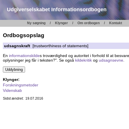
Udgiverselskabet Informationsordbogen
Ny søgning
Klynger
Om ordbogen
Kontakt
Ordbogsopslag
udsagnskraft
[trustworthiness of statements]
En
informationskilde
s troværdighed og autoritet i forhold til at bes
oplysninger jeg får i teksten?". Se også
kildekritik
og
udsagnsevne
.
Klynger:
Forskningsmetoder
Videnskab
Sidst ændret: 19.07.2016