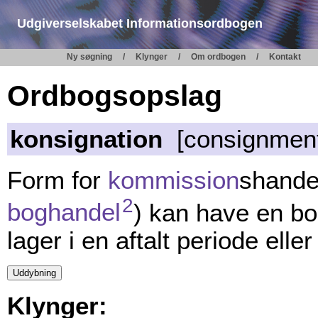
Udgiverselskabet Informationsordbogen
Ny søgning
Klynger
Om ordbogen
Kontakt
Ordbogsopslag
konsignation
[consignmen
Form for
kommission
shandel
2
boghandel
) kan have en bo
lager i en aftalt periode eller
Klynger: