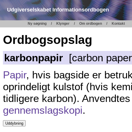
Udgiverselskabet Informationsordbogen
Ny søgning
Klynger
Om ordbogen
Kontakt
Ordbogsopslag
karbonpapir
[carbon paper;
Papir
, hvis bagside er betru
oprindeligt kulstof (hvis ke
tidligere karbon). Anvendtes
gennemslagskopi
.