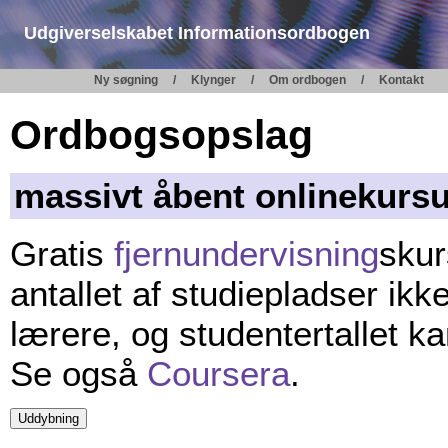
Udgiverselskabet Informationsordbogen
Ny søgning
Klynger
Om ordbogen
Kontakt
Ordbogsopslag
massivt åbent onlinekurs
Gratis
fjernundervisning
skur
antallet af studiepladser ikk
lærere, og studentertallet ka
Se også
Coursera
.