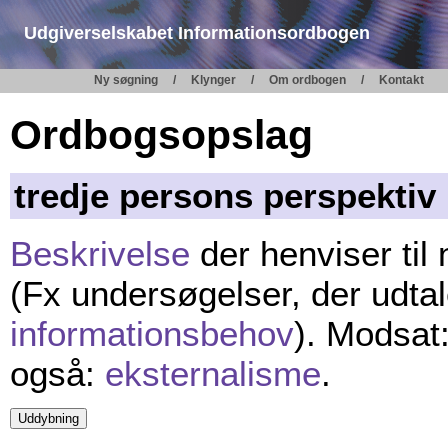
Udgiverselskabet Informationsordbogen
Ny søgning
Klynger
Om ordbogen
Kontakt
Ordbogsopslag
tredje persons perspektiv
Beskrivelse
der henviser til 
(Fx undersøgelser, der udta
informationsbehov
). Modsat
også:
eksternalisme
.