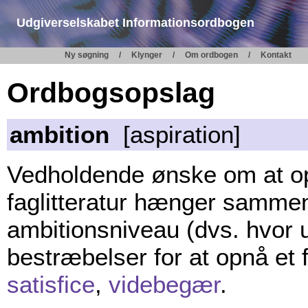
Udgiverselskabet Informationsordbogen
Ny søgning
Klynger
Om ordbogen
Kontakt
Ordbogsopslag
ambition
[aspiration]
Vedholdende ønske om at op
faglitteratur hænger samme
ambitionsniveau (dvs. hvor 
bestræbelser for at opnå et
satisfice
,
videbegær
.