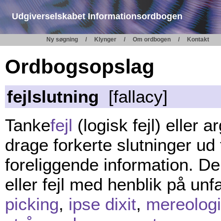
Udgiverselskabet Informationsordbogen
Ny søgning
Klynger
Om ordbogen
Kontakt
Ordbogsopslag
fejlslutning
[fallacy]
Tanke
fejl
(logisk fejl) eller a
drage forkerte slutninger ud
foreliggende information. De
eller fejl med henblik på un
picking
,
ipse dixit
,
mereologi