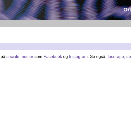
Or
x på
sociale medier
som
Facebook
og
Instagram
. Se også:
facerape
,
de