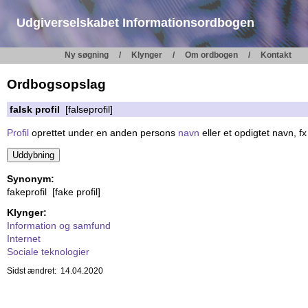
Udgiverselskabet Informationsordbogen
Ny søgning
Klynger
Om ordbogen
Kontakt
Ordbogsopslag
falsk profil
[falseprofil]
Profil
oprettet under en anden persons
navn
eller et opdigtet navn, f
Synonym:
fakeprofil [fake profil]
Klynger:
Information og samfund
Internet
Sociale teknologier
Sidst ændret: 14.04.2020